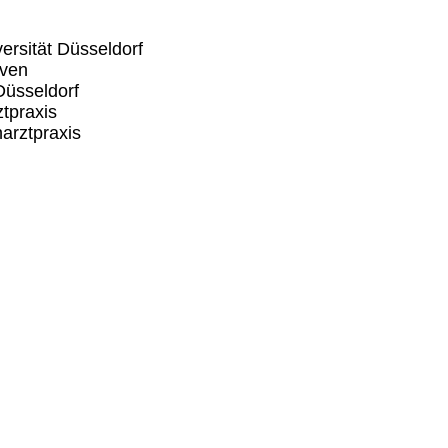
ersität Düsseldorf
uven
Düsseldorf
tpraxis
arztpraxis